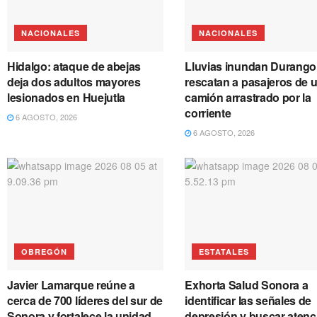
NACIONALES
NACIONALES
Hidalgo: ataque de abejas
Lluvias inundan Durango
deja dos adultos mayores
rescatan a pasajeros de 
lesionados en Huejutla
camión arrastrado por la
corriente
6 AGOSTO, 2026
6 AGOSTO, 2026
OBREGÓN
ESTATALES
Javier Lamarque reúne a
Exhorta Salud Sonora a
cerca de 700 líderes del sur de
identificar las señales de
Sonora y fortalece la unidad
depresión y buscar atenc