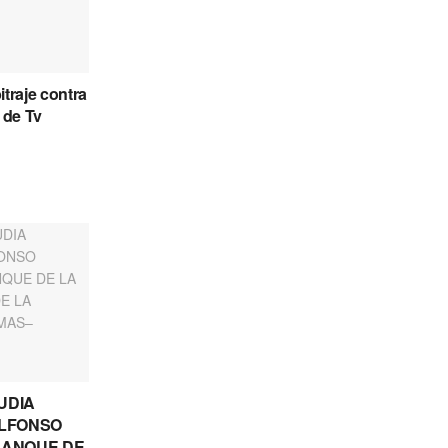
itraje contra
 de Tv
UDIA
ALFONSO
RANQUE DE