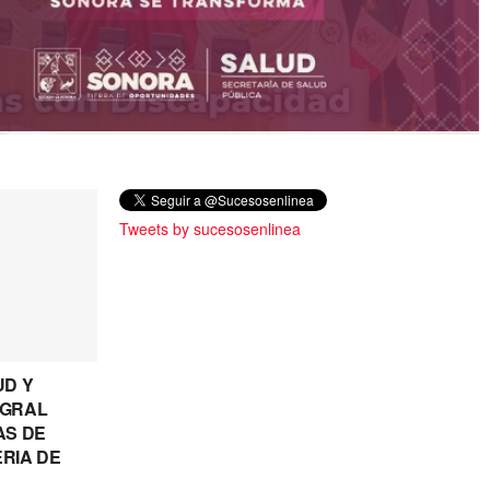
Tweets by sucesosenlinea
UD Y
EGRAL
AS DE
RIA DE