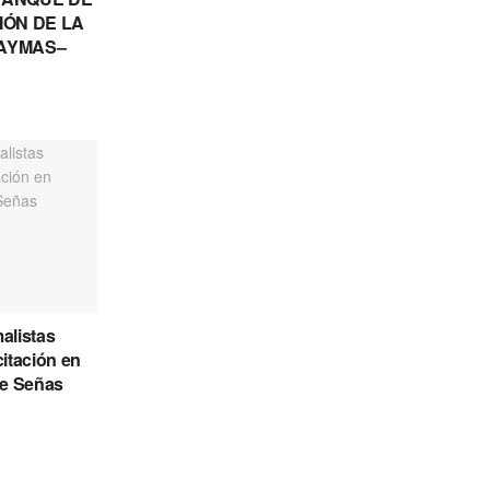
IÓN DE LA
AYMAS–
alistas
citación en
de Señas