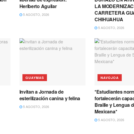
Heriberto Aguilar
LA MODERNIZAC
CARRETERA GU
5 AGOSTO, 2026
CHIHUAHUA
5 AGOSTO, 2026
GUAYMAS
NAVOJOA
Invitan a Jornada de
*Estudiantes norm
esterilización canina y felina
fortalecerán capa
Braille y Lengua 
5 AGOSTO, 2026
Mexicana*
5 AGOSTO, 2026