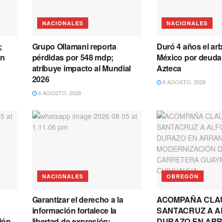
NACIONALES
NACIONALES
;
Grupo Ollamani reporta
Duró 4 años el arb
un
pérdidas por 548 mdp;
México por deuda
atribuye impacto al Mundial
Azteca
2026
6 AGOSTO, 2026
6 AGOSTO, 2026
NACIONALES
OBREGÓN
Garantizar el derecho a la
ACOMPAÑA CLA
información fortalece la
SANTACRUZ A 
ión
libertad de expresión:
DURAZO EN AR