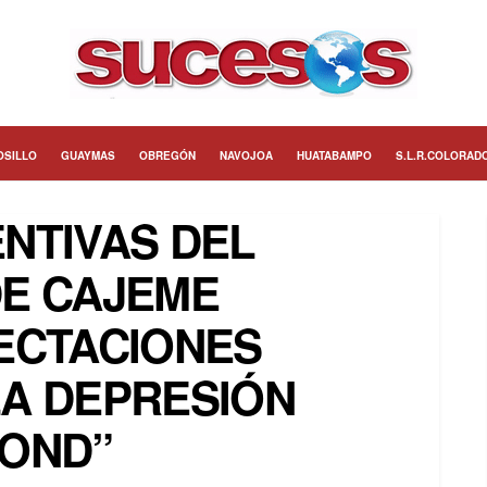
OSILLO
GUAYMAS
OBREGÓN
NAVOJOA
HUATABAMPO
S.L.R.COLORAD
NTIVAS DEL
DE CAJEME
ECTACIONES
A DEPRESIÓN
MOND”