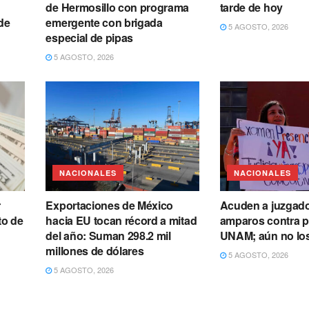
de Hermosillo con programa
tarde de hoy
de
emergente con brigada
5 AGOSTO, 2026
especial de pipas
5 AGOSTO, 2026
NACIONALES
NACIONALES
r
Exportaciones de México
Acuden a juzgad
to de
hacia EU tocan récord a mitad
amparos contra p
del año: Suman 298.2 mil
UNAM; aún no los
millones de dólares
5 AGOSTO, 2026
5 AGOSTO, 2026