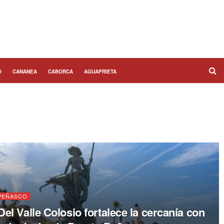
O
CANANEA
CABORCA
AGUAPRIETA
PEÑASCO
el Valle Colosio fortalece la cercanía con