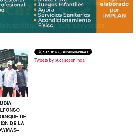
Tweets by sucesosenlinea
UDIA
ALFONSO
RANQUE DE
IÓN DE LA
AYMAS–