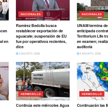
NACIONALES
NACIONALES
Ramírez Bedolla busca
UNAM termina de
acen
restablecer exportación de
anticipada contra
aguacate; suspensión de EU
Territorium Life t
al en
fue por operativos recientes,
en examen; realiz
dice
auditoría
5 AGOSTO, 2026
5 AGOSTO, 2026
HERMOSILLO
HERMOSILLO
Continúa este miércoles Agua
Continuarán las ll