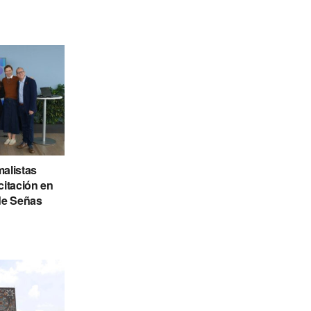
alistas
citación en
de Señas