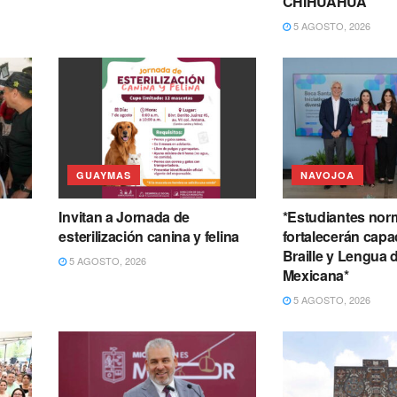
CHIHUAHUA
5 AGOSTO, 2026
GUAYMAS
NAVOJOA
Invitan a Jornada de
*Estudiantes norm
esterilización canina y felina
fortalecerán capa
n
Braille y Lengua 
5 AGOSTO, 2026
Mexicana*
5 AGOSTO, 2026