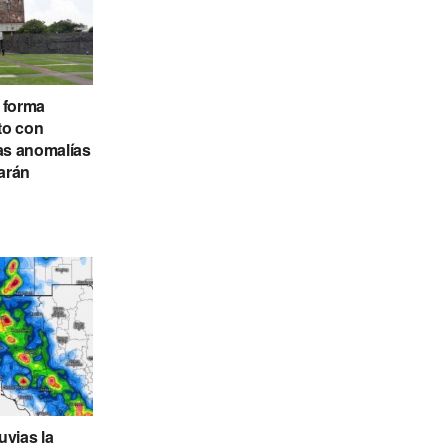
 forma
to con
ras anomalías
arán
uvias la