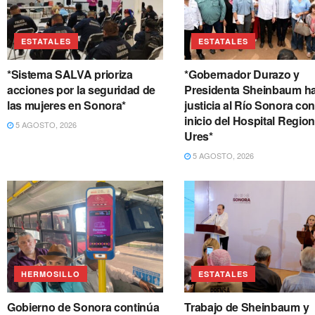
ESTATALES
ESTATALES
*Sistema SALVA prioriza
*Gobernador Durazo y
acciones por la seguridad de
Presidenta Sheinbaum h
las mujeres en Sonora*
justicia al Río Sonora con
inicio del Hospital Region
5 AGOSTO, 2026
Ures*
5 AGOSTO, 2026
HERMOSILLO
ESTATALES
Gobierno de Sonora continúa
Trabajo de Sheinbaum y