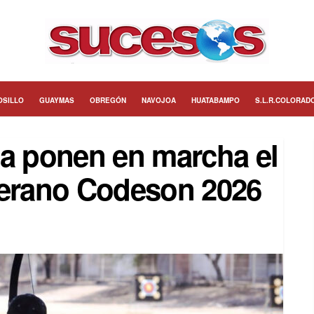
OSILLO
GUAYMAS
OBREGÓN
NAVOJOA
HUATABAMPO
S.L.R.COLORAD
ia ponen en marcha el
erano Codeson 2026