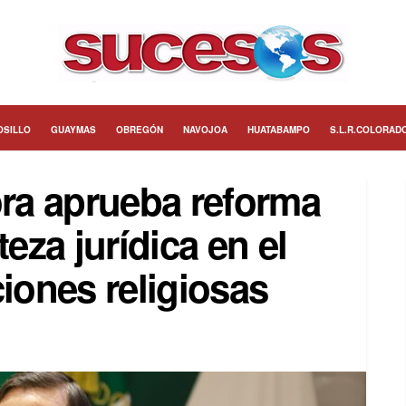
OSILLO
GUAYMAS
OBREGÓN
NAVOJOA
HUATABAMPO
S.L.R.COLORAD
ra aprueba reforma
teza jurídica en el
ciones religiosas