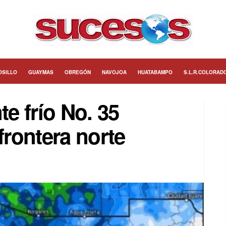
OSILLO
GUAYMAS
OBREGÓN
NAVOJOA
HUATABAMPO
S.L.R.COLORAD
te frío No. 35
frontera norte