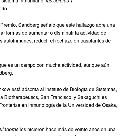
l sistema inmunitario,
las células
T
brio
.
del Premio, Sandberg señaló que este hallazgo abre una
r formas de aumentar o disminuir la actividad de
nos autoinmunes, reducir el rechazo en trasplantes de
 que es un campo con mucha actividad, aunque aún
dberg.
ow está adscrita al Instituto de Biología de Sistemas,
ma Biotherapeutics, San Francisco; y Sakaguchi es
 Fronteriza en Inmunología de la Universidad de Osaka,
guladoras
los hicieron hace más de veinte años en una