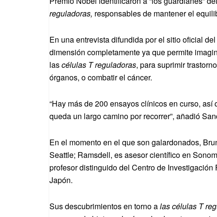
Premio Nobel identificaron a “los guardianes” de
reguladoras,
responsables de mantener el equili
En una entrevista difundida por el sitio oficial 
dimensión completamente ya que permite imagina
las
células T reguladoras
, para suprimir trastor
órganos, o combatir el cáncer.
“Hay más de 200 ensayos clínicos en curso, así
queda un largo camino por recorrer”, añadió San
En el momento en el que son galardonados, Brunk
Seattle; Ramsdell, es asesor científico en Sono
profesor distinguido del Centro de Investigación
Japón.
Sus descubrimientos en torno a
las células T re