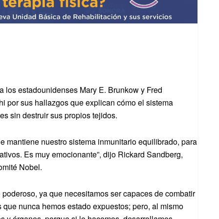
 a los estadounidenses Mary E. Brunkow y Fred
i por sus hallazgos que explican cómo el sistema
s sin destruir sus propios tejidos.
 mantiene nuestro sistema inmunitario equilibrado, para
gativos. Es muy emocionante”, dijo Rickard Sandberg,
omité Nobel.
e poderoso, ya que necesitamos ser capaces de combatir
los que nunca hemos estado expuestos; pero, al mismo
dos y órganos, porque si lo hacemos, desarrollamos