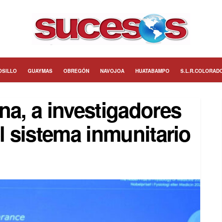
OSILLO
GUAYMAS
OBREGÓN
NAVOJOA
HUATABAMPO
S.L.R.COLORAD
na, a investigadores
el sistema inmunitario