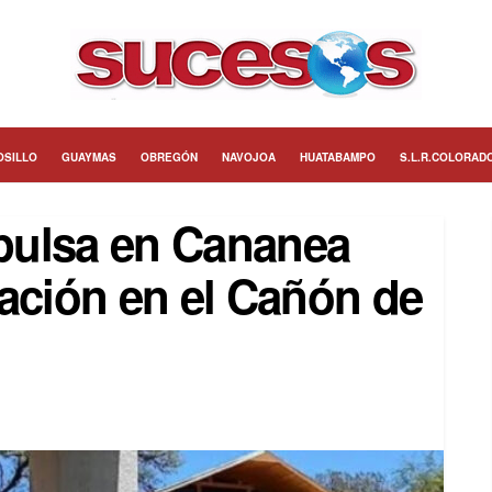
OSILLO
GUAYMAS
OBREGÓN
NAVOJOA
HUATABAMPO
S.L.R.COLORAD
pulsa en Cananea
ación en el Cañón de