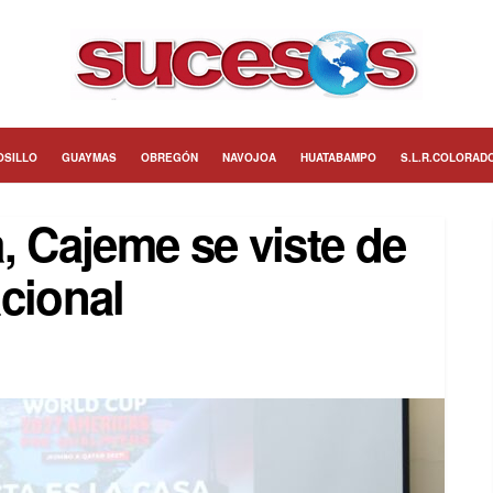
OSILLO
GUAYMAS
OBREGÓN
NAVOJOA
HUATABAMPO
S.L.R.COLORAD
, Cajeme se viste de
cional