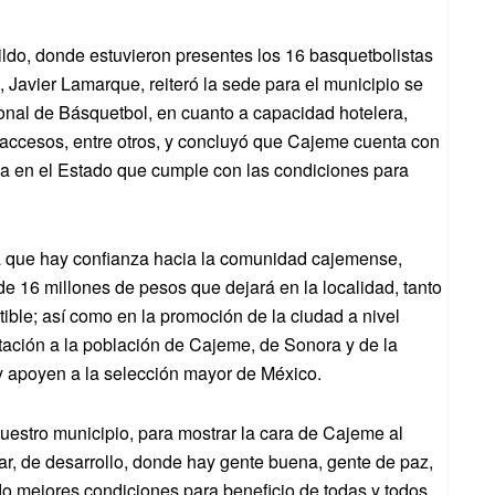
ldo, donde estuvieron presentes los 16 basquetbolistas
, Javier Lamarque, reiteró la sede para el municipio se
ional de Básquetbol, en cuanto a capacidad hotelera,
s, accesos, entre otros, y concluyó que Cajeme cuenta con
nica en el Estado que cumple con las condiciones para
tra que hay confianza hacia la comunidad cajemense,
 16 millones de pesos que dejará en la localidad, tanto
ible; así como en la promoción de la ciudad a nivel
nvitación a la población de Cajeme, de Sonora y de la
 y apoyen a la selección mayor de México.
uestro municipio, para mostrar la cara de Cajeme al
r, de desarrollo, donde hay gente buena, gente de paz,
o mejores condiciones para beneficio de todas y todos