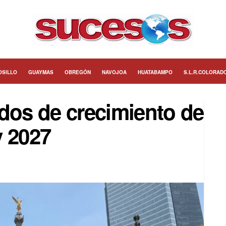
OSILLO
GUAYMAS
OBREGÓN
NAVOJOA
HUATABAMPO
S.L.R.COLORAD
dos de crecimiento de
y 2027