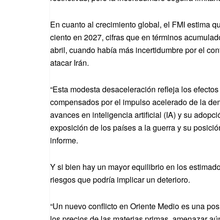
En cuanto al crecimiento global, el FMI estima q
ciento en 2027, cifras que en términos acumulado
abril, cuando había más incertidumbre por el con
atacar Irán.
“Esta modesta desaceleración refleja los efectos
compensados por el impulso acelerado de la dema
avances en inteligencia artificial (IA) y su adop
exposición de los países a la guerra y su posició
informe.
Y si bien hay un mayor equilibrio en los estimados
riesgos que podría implicar un deterioro.
“Un nuevo conflicto en Oriente Medio es una posi
los precios de las materias primas, amenazar aún