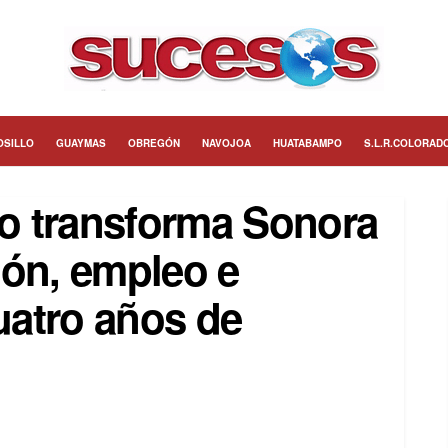
OSILLO
GUAYMAS
OBREGÓN
NAVOJOA
HUATABAMPO
S.L.R.COLORAD
o transforma Sonora
ión, empleo e
cuatro años de