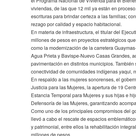
el Programa Nacional de Vivienda para el Bienest
viviendas, de las que 12 mil ya están en proces
escrituras para brindar certeza a las familias; c
rezago por calidad y espacio habitacional.
En materia de infraestructura, el titular del Ejec
millones de pesos en proyectos estratégicos que 
como la modernización de la carretera Guaymas-C
Agua Prieta y Bavispe-Nuevo Casas Grandes, ad
pavimentación en distintos municipios. También 
conectividad de comunidades indígenas yaqui, ma
En respaldo a las mujeres sonorenses, el gobern
Justicia para las Mujeres, la apertura de 19 Cent
Estancia Temporal para Mujeres y sus hijas e hij
Defensoría de las Mujeres, garantizando acompañ
Como uno de los principales compromisos del g
llevó a cabo el rescate de espacios emblemáticos 
y patrimonial, entre ellos la rehabilitación inte
millones de pesos.