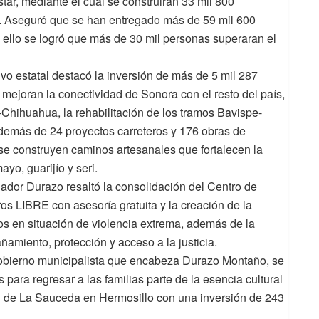
ar, mediante el cual se construirán 33 mil 800
o. Aseguró que se han entregado más de 59 mil 600
on ello se logró que más de 30 mil personas superaran el
utivo estatal destacó la inversión de más de 5 mil 287
mejoran la conectividad de Sonora con el resto del país,
hihuahua, la rehabilitación de los tramos Bavispe-
emás de 24 proyectos carreteros y 176 obras de
se construyen caminos artesanales que fortalecen la
yo, guarijío y seri.
ador Durazo resaltó la consolidación del Centro de
ros LIBRE con asesoría gratuita y la creación de la
os en situación de violencia extrema, además de la
amiento, protección y acceso a la justicia.
obierno municipalista que encabeza Durazo Montaño, se
para regresar a las familias parte de la esencia cultural
gral de La Sauceda en Hermosillo con una inversión de 243