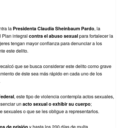
ntra la
Presidenta Claudia Sheinbaum Pardo
, la
l Plan integral
contra el abuso sexual
para fortalecer la
mujeres tengan mayor confianza
para denunciar a los
te este delito.
 recalcó que se busca considerar este delito como grave
samiento de éste sea más rápido en cada uno de los
.
ederal
, este tipo de violencia contempla actos sexuales,
senciar un
acto sexual o exhibir su cuerpo
;
e sexuales o que se les obligue a representarlos.
ños de prisión
y hasta los 200 días de multa.