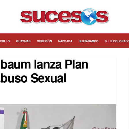
OSILLO
GUAYMAS
OBREGÓN
NAVOJOA
HUATABAMPO
S.L.R.COLORAD
nbaum lanza Plan
 Abuso Sexual