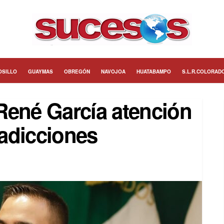
OSILLO
GUAYMAS
OBREGÓN
NAVOJOA
HUATABAMPO
S.L.R.COLORAD
René García atención
 adicciones