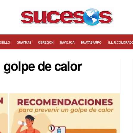
OSILLO
GUAYMAS
OBREGÓN
NAVOJOA
HUATABAMPO
S.L.R.COLORAD
l golpe de calor