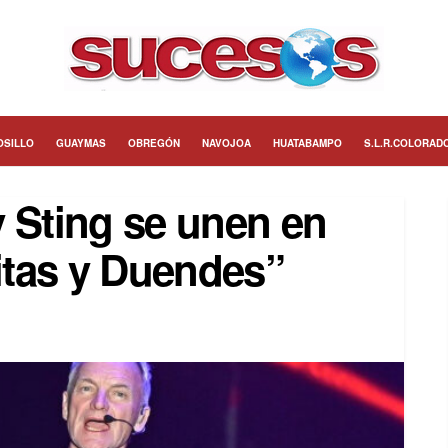
OSILLO
GUAYMAS
OBREGÓN
NAVOJOA
HUATABAMPO
S.L.R.COLORAD
 Sting se unen en
litas y Duendes”