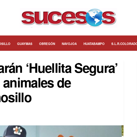
OSILLO
GUAYMAS
OBREGÓN
NAVOJOA
HUATABAMPO
S.L.R.COLORAD
rán ‘Huellita Segura’
e animales de
osillo