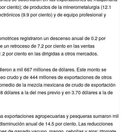
por ciento); de productos de la minerometalurgia (12.1
ectrónicos (9.9 por ciento) y de equipo profesional y
omotrices registraron un descenso anual de 0.2 por
e un retroceso de 7.2 por ciento en las ventas
2 por ciento en las dirigidas a otros mercados.
dieron a mil 667 millones de dólares. Este monto se
leo crudo y de 444 millones de exportaciones de otros
promedio de la mezcla mexicana de crudo de exportación
48 dólares a la del mes previo y en 3.70 dólares a la de
las exportaciones agropecuarias y pesqueras sumaron mil
disminución anual de 14.5 por ciento. Las reducciones
ones de ganado vacuno, mango, cebollas y ajos; jitomate