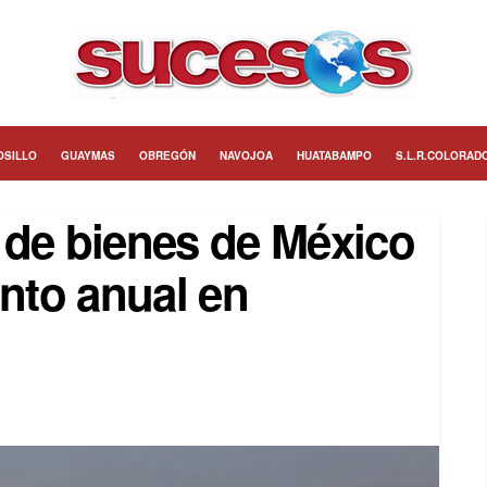
OSILLO
GUAYMAS
OBREGÓN
NAVOJOA
HUATABAMPO
S.L.R.COLORAD
 de bienes de México
ento anual en