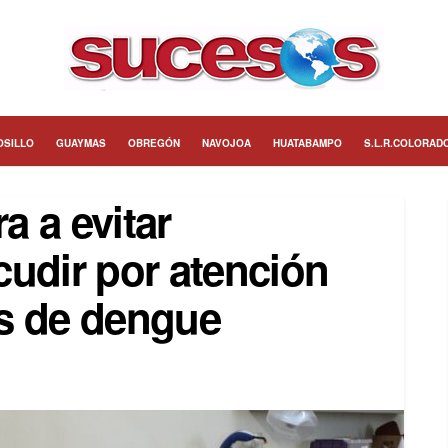
OSILLO
GUAYMAS
OBREGÓN
NAVOJOA
HUATABAMPO
S.L.R.COLORAD
 a evitar
cudir por atención
s de dengue