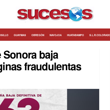
OSILLO
GUAYMAS
OBREGÓN
NAVOJOA
HUATABAMPO
S.L.R.COLORAD
 Sonora baja
áginas fraudulentas