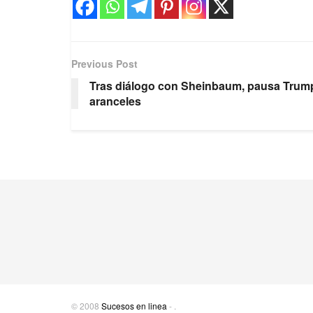
Previous Post
Tras diálogo con Sheinbaum, pausa Trum
aranceles
© 2008
Sucesos en linea
-
.