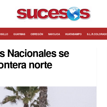
OSILLO
GUAYMAS
OBREGÓN
NAVOJOA
HUATABAMPO
S.L.R.COLORAD
as Nacionales se
rontera norte