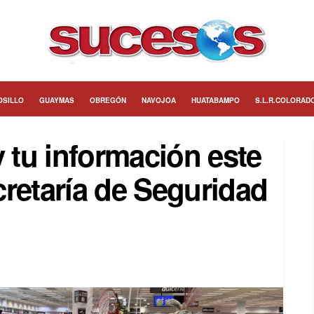
OSILLO
GUAYMAS
OBREGÓN
NAVOJOA
HUATABAMPO
S.L.R.COLORAD
y tu información este
retaría de Seguridad