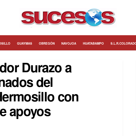
OSILLO
GUAYMAS
OBREGÓN
NAVOJOA
HUATABAMPO
S.L.R.COLORAD
dor Durazo a
onados del
ermosillo con
de apoyos