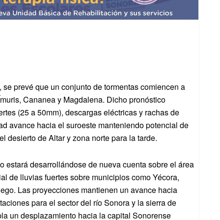
s, se prevé que un conjunto de tormentas comiencen a
 Ímuris, Cananea y Magdalena. Dicho pronóstico
ertes (25 a 50mm), descargas eléctricas y rachas de
idad avance hacia el suroeste manteniendo potencial de
l desierto de Altar y zona norte para la tarde.
ivo estará desarrollándose de nueva cuenta sobre el área
ial de lluvias fuertes sobre municipios como Yécora,
iego. Las proyecciones mantienen un avance hacia
aciones para el sector del río Sonora y la sierra de
la un desplazamiento hacia la capital Sonorense