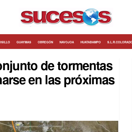
OSILLO
GUAYMAS
OBREGÓN
NAVOJOA
HUATABAMPO
S.L.R.COLORAD
onjunto de tormentas
narse en las próximas