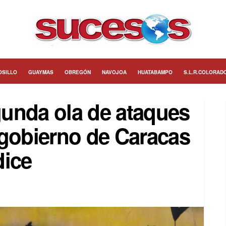
OSILLO
GUAYMAS
OBREGÓN
NAVOJOA
HUATABAMPO
S.L.R.COLORAD
unda ola de ataques
 gobierno de Caracas
dice