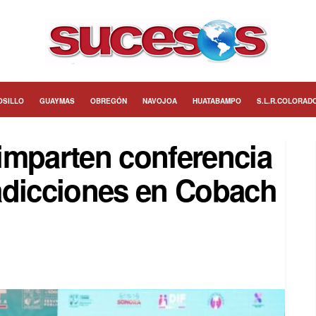
OSILLO
GUAYMAS
OBREGÓN
NAVOJOA
HUATABAMPO
S.L.R.COLORAD
imparten conferencia
adicciones en Cobach