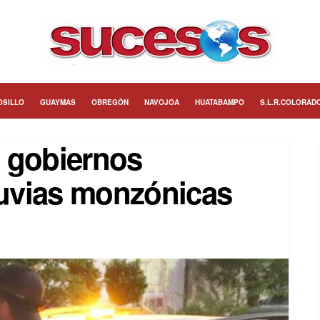
OSILLO
GUAYMAS
OBREGÓN
NAVOJOA
HUATABAMPO
S.L.R.COLORAD
 gobiernos
luvias monzónicas