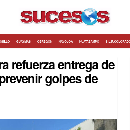
OSILLO
GUAYMAS
OBREGÓN
NAVOJOA
HUATABAMPO
S.L.R.COLORAD
a refuerza entrega de
prevenir golpes de