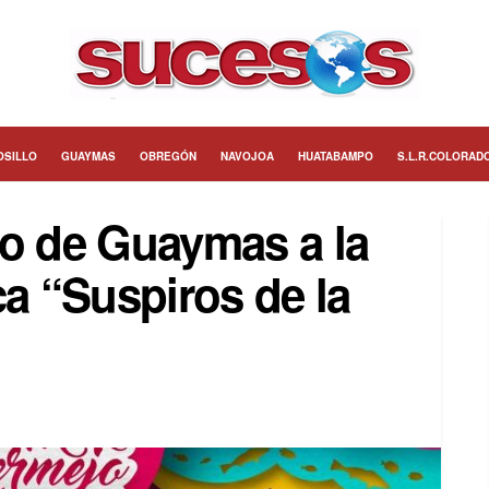
OSILLO
GUAYMAS
OBREGÓN
NAVOJOA
HUATABAMPO
S.L.R.COLORAD
to de Guaymas a la
ca “Suspiros de la