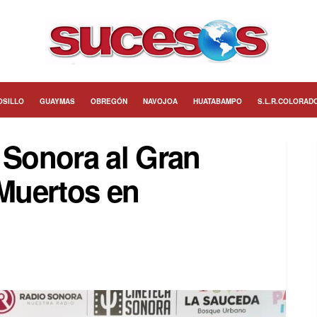
OSILLO
GUAYMAS
OBREGÓN
NAVOJOA
HUATABAMPO
S.L.R.COLORAD
 Sonora al Gran
 Muertos en